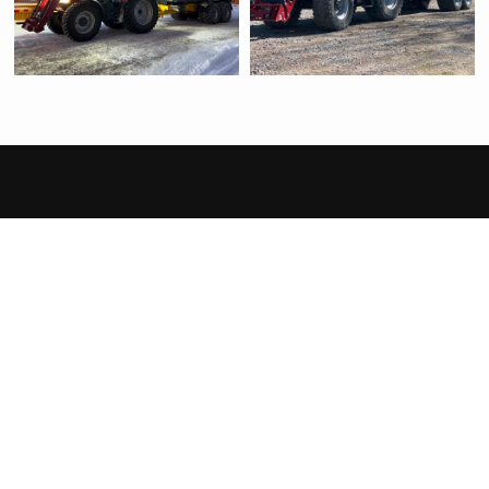
Asiakkaamme
kertovat