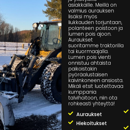
asiakkaille. Meillä on
valmius aurauksen
lisäksi myös
liukkauden torjuntaan,
polanteen poistoon ja
lumen pois ajoon.
Auraukset
suoritamme traktorilla
tai kuormaajalla.
Lumen pois vienti
onnistuu ahtaista
paikoistakin
pyöräalustaisen
kaivinkoneen ansiosta.
Mikäli etsit luotettavaa
kumppania
talvihoitoon, niin ota
rohkeasti yhteyttä!
Auraukset
Hiekoitukset