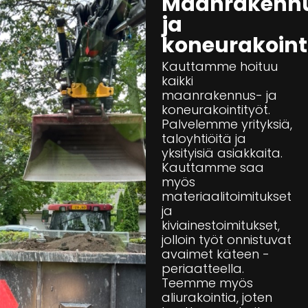
Maanrakenn
ja
koneurakoint
Kauttamme hoituu
kaikki
maanrakennus- ja
koneurakointityöt.
Palvelemme yrityksiä,
taloyhtiöitä ja
yksityisiä asiakkaita.
Kauttamme saa
myös
materiaalitoimitukset
ja
kiviainestoimitukset,
jolloin työt onnistuvat
avaimet käteen -
periaatteella.
Teemme myös
aliurakointia, joten