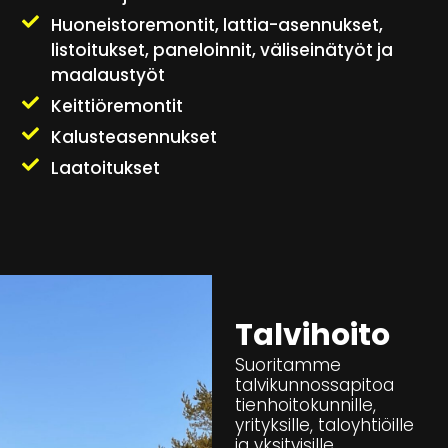
Huoneistoremontit, lattia-asennukset,
listoitukset, paneloinnit, väliseinätyöt ja
maalaustyöt
Keittiöremontit
Kalusteasennukset
Laatoitukset
Talvihoito
Suoritamme
talvikunnossapitoa
tienhoitokunnille,
yrityksille, taloyhtiöille
ja yksityisille